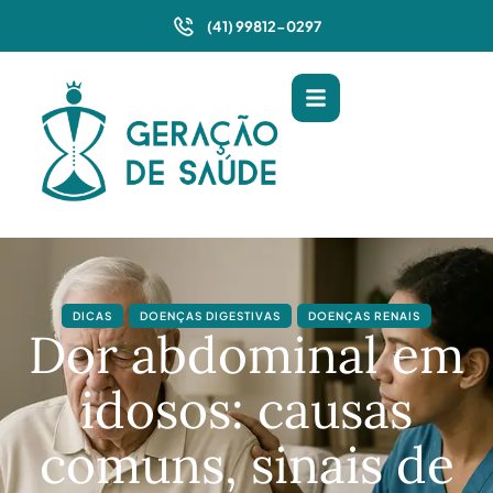
(41) 99812-0297
DICAS
DOENÇAS DIGESTIVAS
DOENÇAS RENAIS
Dor abdominal em
idosos: causas
comuns, sinais de