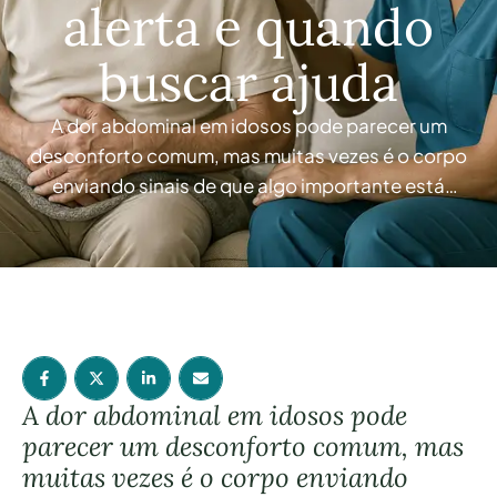
alerta e quando
buscar ajuda
A dor abdominal em idosos pode parecer um
desconforto comum, mas muitas vezes é o corpo
enviando sinais de que algo importante está
acontecendo — e que merece atenção imediata.
Quando um idoso diz que “a barriga está
estranha”, a família costuma ficar em dúvida: será
só algo que comeu? Será que é preciso esperar …
A dor abdominal em idosos pode
parecer um desconforto comum, mas
muitas vezes é o corpo enviando