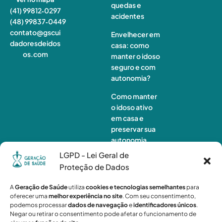
quedas e
(41) 99812‑0297
acidentes
(48) 99837‑0449
contato@gscui
Envelhecer em
dadoresdeidos
casa: como
os.com
manter o idoso
seguro e com
autonomia?
Como manter
o idoso ativo
em casa e
preservar sua
autonomia
LGPD - Lei Geral de
Monitorament
Proteção de Dados
o de idosos à
distância:
A
Geração de Saúde
utiliza
cookies e tecnologias semelhantes
para
quando a
oferecer uma
melhor experiência no site
. Com seu consentimento,
tecnologia não
podemos processar
dados de navegação
e
identificadores únicos
.
é suficiente?
Negar ou retirar o consentimento pode afetar o funcionamento de