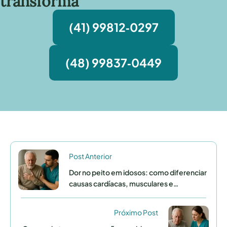
transforma
(41) 99812‑0297
(48) 99837‑0449
Post Anterior
Dor no peito em idosos: como diferenciar
causas cardíacas, musculares e
ansiedade
Próximo Post