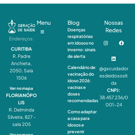
Menu
Blog
Nossas
Redes
Doenças
respiratórias
Endereços:
em idosos no
CURITIBA
inverno: sinais
R. Padre
de alerta
Anchieta,
Calendário de
@gscuidador
2050, Sala
vacinação do
esdeidososlt
1506
idoso 2026:
da
vacinas e
Ver no mapa
CNPJ:
doses
FLORIANÓPO
38.457.236/0
recomendadas
LIS
001-24
R. Delminda
Como adaptar
Silveira, 827 -
a casa para
sala 205
idosos e
prevenir
Ver no mapa