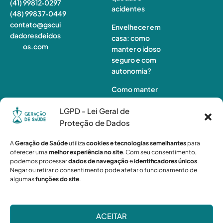
(41) 99812‑0297
acidentes
(48) 99837‑0449
contato@gscui
Envelhecer em
dadoresdeidos
casa: como
os.com
manter o idoso
seguro e com
autonomia?
Como manter
o idoso ativo
LGPD - Lei Geral de
em casa e
preservar sua
Proteção de Dados
autonomia
A
Geração de Saúde
utiliza
cookies e tecnologias semelhantes
para
Monitorament
oferecer uma
melhor experiência no site
. Com seu consentimento,
podemos processar
dados de navegação
e
identificadores únicos
.
o de idosos à
Negar ou retirar o consentimento pode afetar o funcionamento de
distância:
algumas
funções do site
.
quando a
tecnologia não
é suficiente?
ACEITAR