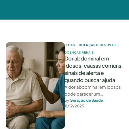
DICAS
,
DOENÇAS DIGESTIVAS
,
DOENÇAS RENAIS
Dor abdominal em
idosos: causas comuns,
sinais de alerta e
quando buscar ajuda
A dor abdominal em idosos
pode parecer um
desconforto comum, mas
by 
Geração de Saúde
11/12/2025
muitas vezes é o corpo
enviando sinais …