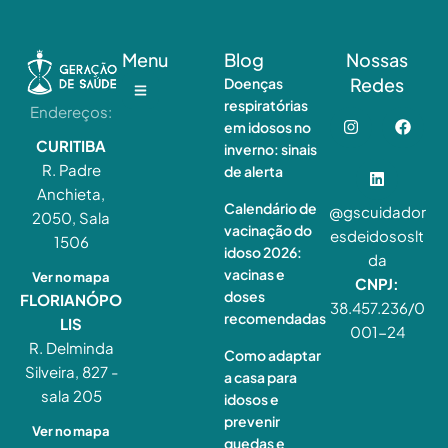
Menu
Blog
Nossas
Redes
Doenças
respiratórias
Endereços:
em idosos no
CURITIBA
inverno: sinais
R. Padre
de alerta
Anchieta,
Calendário de
@gscuidador
2050, Sala
vacinação do
esdeidososlt
1506
idoso 2026:
da
vacinas e
Ver no mapa
CNPJ:
doses
FLORIANÓPO
38.457.236/0
recomendadas
LIS
001-24
R. Delminda
Como adaptar
Silveira, 827 -
a casa para
sala 205
idosos e
prevenir
Ver no mapa
quedas e