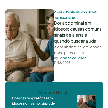
DICAS
,
DOENÇAS DIGESTIVAS
,
DOENÇAS RENAIS
Dor abdominal em
idosos: causas comuns,
sinais de alerta e
quando buscar ajuda
A dor abdominal em idosos
pode parecer um
desconforto comum, mas
by 
Geração de Saúde
11/12/2025
muitas vezes é o corpo
enviando sinais …
Featured Posts
Doenças respiratórias em
idosos no inverno: sinais de