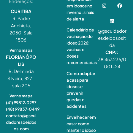
Endereços:
em idosos no
CURITIBA
inverno: sinais
R. Padre
de alerta
Anchieta,
Calendário de
@gscuidador
2050, Sala
vacinação do
esdeidososlt
1506
idoso 2026:
da
vacinas e
Ver no mapa
CNPJ:
doses
FLORIANÓPO
38.457.236/0
recomendadas
LIS
001-24
R. Delminda
Como adaptar
Silveira, 827 -
a casa para
sala 205
idosos e
prevenir
Ver no mapa
quedas e
(41) 99812‑0297
acidentes
(48) 99837‑0449
contato@gscui
Envelhecer em
dadoresdeidos
casa: como
os.com
manter o idoso