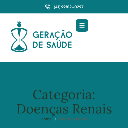
(41) 99812-0297
Categoria:
Doenças Renais
Home
/
Doenças Renais