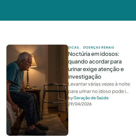
DICAS
,
DOENÇAS RENAIS
Noctúria em idosos:
quando acordar para
urinar exige atenção e
investigação
Levantar várias vezes à noite
para urinar no idoso pode ir
muito além de um
by 
Geração de Saúde
29/04/2026
desconforto comum.
Quando …