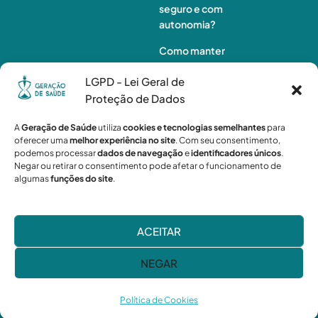
seguro e com
autonomia?
Como manter
o idoso ativo
LGPD - Lei Geral de
em casa e
preservar sua
Proteção de Dados
autonomia
A
Geração de Saúde
utiliza
cookies e tecnologias semelhantes
para
Monitorament
oferecer uma
melhor experiência no site
. Com seu consentimento,
podemos processar
dados de navegação
e
identificadores únicos
.
o de idosos à
Negar ou retirar o consentimento pode afetar o funcionamento de
distância:
algumas
funções do site
.
quando a
tecnologia não
é suficiente?
ACEITAR
NEGAR
Geração de Saúde
© 2026
Política de Cookies