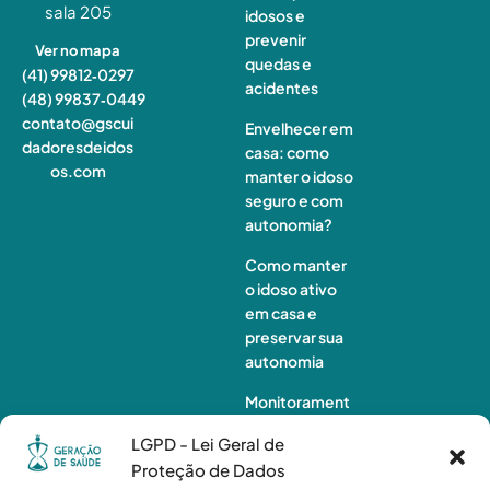
sala 205
idosos e
prevenir
Ver no mapa
quedas e
(41) 99812‑0297
acidentes
(48) 99837‑0449
contato@gscui
Envelhecer em
dadoresdeidos
casa: como
os.com
manter o idoso
seguro e com
autonomia?
Como manter
o idoso ativo
em casa e
preservar sua
autonomia
Monitorament
o de idosos à
LGPD - Lei Geral de
distância:
Proteção de Dados
quando a