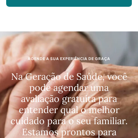
AGENDE A SUA EXPERIÊNCIA DE GRAÇA
Na Geração de Saúde, você
pode agendar uma
avaliação gratuita para
entender qual o melhor
cuidado para o seu familiar.
Estamos prontos para