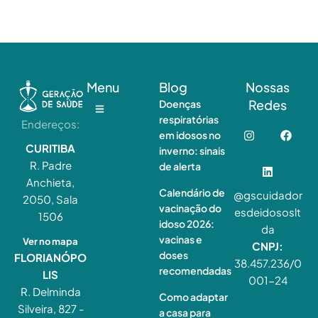
Menu
Blog
Nossas
Redes
Doenças
respiratórias
Endereços:
em idosos no
CURITIBA
inverno: sinais
R. Padre
de alerta
Anchieta,
Calendário de
@gscuidador
2050, Sala
vacinação do
esdeidososlt
1506
idoso 2026:
da
vacinas e
Ver no mapa
CNPJ:
doses
FLORIANÓPO
38.457.236/0
recomendadas
LIS
001-24
R. Delminda
Como adaptar
Silveira, 827 -
a casa para