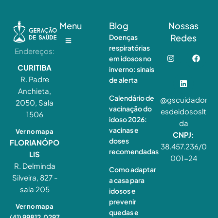
Menu
Blog
Nossas
Redes
Doenças
respiratórias
Endereços:
em idosos no
CURITIBA
inverno: sinais
R. Padre
de alerta
Anchieta,
Calendário de
@gscuidador
2050, Sala
vacinação do
esdeidososlt
1506
idoso 2026:
da
vacinas e
Ver no mapa
CNPJ:
doses
FLORIANÓPO
38.457.236/0
recomendadas
LIS
001-24
R. Delminda
Como adaptar
Silveira, 827 -
a casa para
sala 205
idosos e
prevenir
Ver no mapa
quedas e
(41) 99812‑0297