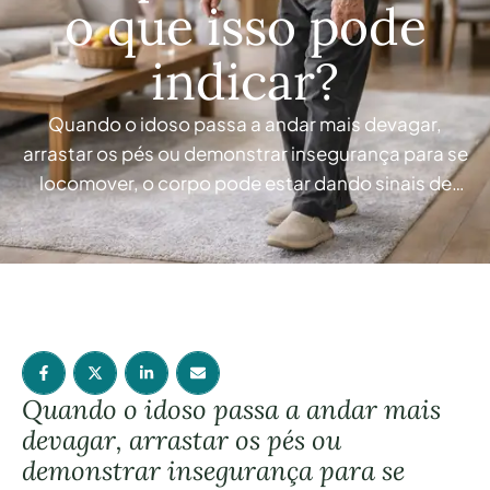
o que isso pode
indicar?
Quando o idoso passa a andar mais devagar,
arrastar os pés ou demonstrar insegurança para se
locomover, o corpo pode estar dando sinais de
que a mobilidade já não está tão preservada
quanto antes. Muitas famílias começam a perceber
que alguma coisa mudou antes mesmo de existir
uma queda, uma fratura ou um diagnóstico mais …
Quando o idoso passa a andar mais
devagar, arrastar os pés ou
demonstrar insegurança para se