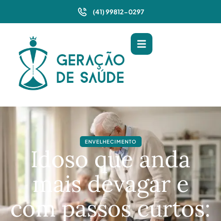
(41) 99812-0297
ENVELHECIMENTO
Idoso que anda
mais devagar e
com passos curtos: