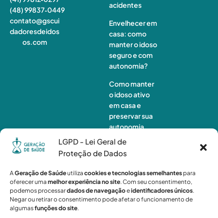
acidentes
(48) 99837‑0449
contato@gscui
Envelhecer em
dadoresdeidos
casa: como
os.com
manter o idoso
seguro e com
autonomia?
Como manter
o idoso ativo
em casa e
preservar sua
autonomia
LGPD - Lei Geral de
Monitorament
Proteção de Dados
o de idosos à
distância:
A
Geração de Saúde
utiliza
cookies e tecnologias semelhantes
para
quando a
oferecer uma
melhor experiência no site
. Com seu consentimento,
tecnologia não
podemos processar
dados de navegação
e
identificadores únicos
.
é suficiente?
Negar ou retirar o consentimento pode afetar o funcionamento de
algumas
funções do site
.