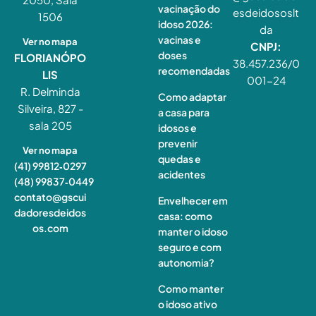
vacinação do
esdeidososlt
1506
idoso 2026:
da
vacinas e
Ver no mapa
CNPJ:
doses
FLORIANÓPO
38.457.236/0
recomendadas
LIS
001-24
R. Delminda
Como adaptar
Silveira, 827 -
a casa para
sala 205
idosos e
prevenir
Ver no mapa
quedas e
(41) 99812‑0297
acidentes
(48) 99837‑0449
contato@gscui
Envelhecer em
dadoresdeidos
casa: como
os.com
manter o idoso
seguro e com
autonomia?
Como manter
o idoso ativo