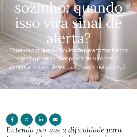
sozinho: quando
isso vira sinal de
alerta?
Entenda por que a dificuldade para tomar banho
sozinho pode indicar perda de autonomia,
aumentar o risco de quedas e exigir mais atenção
da família no dia a dia. O banho costuma ser visto
como uma tarefa simples, quase automática.
Justamente por isso, muitas famílias não
percebem de imediato quando esse momento
começa a mudar …
Entenda por que a dificuldade para