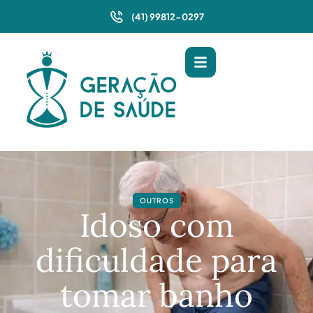
(41) 99812-0297
OUTROS
Idoso com
dificuldade para
tomar banho