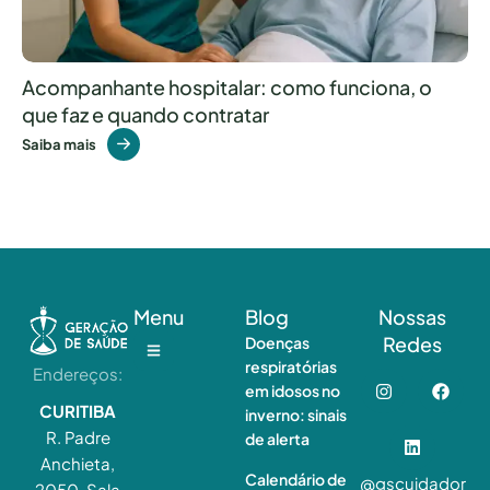
Acompanhante hospitalar: como funciona, o
que faz e quando contratar
Saiba mais
Menu
Blog
Nossas
Redes
Doenças
respiratórias
Endereços:
em idosos no
CURITIBA
inverno: sinais
R. Padre
de alerta
Anchieta,
Calendário de
@gscuidador
2050, Sala