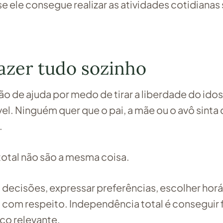
e ele consegue realizar as atividades cotidianas
azer tudo sozinho
ão de ajuda por medo de tirar a liberdade do ido
. Ninguém quer que o pai, a mãe ou o avô sinta
.
otal não são a mesma coisa.
decisões, expressar preferências, escolher horá
do com respeito. Independência total é conseguir 
co relevante.