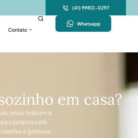
(41) 99812-0297
Whatsapp
Contato
 sozinho em casa?
is sinais indicam a
ia o próprio café,
 tarefas e gostava