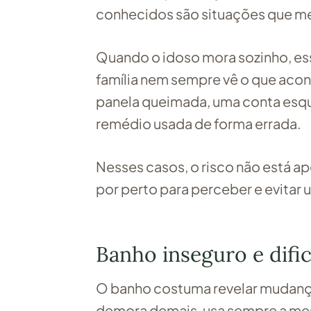
conhecidos são situações que m
Quando o idoso mora sozinho, es
família nem sempre vê o que aco
panela queimada, uma conta esqu
remédio usada de forma errada.
Nesses casos, o risco não está 
por perto para perceber e evitar 
Banho inseguro e difi
O banho costuma revelar mudança
demora demais, usa sempre a mes