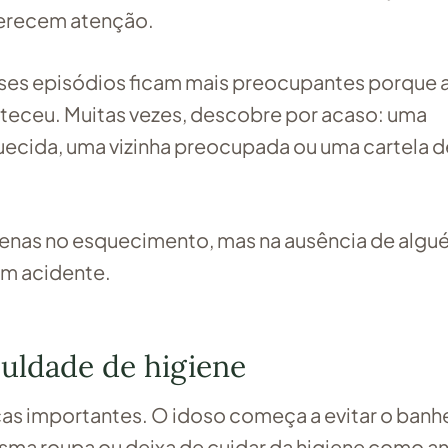
erecem atenção.
ses episódios ficam mais preocupantes porque 
nteceu. Muitas vezes, descobre por acaso: uma
ecida, uma vizinha preocupada ou uma cartela d
apenas no esquecimento, mas na ausência de alg
um acidente.
culdade de higiene
s importantes. O idoso começa a evitar o banhe
ma roupa ou deixa de cuidar da higiene como an