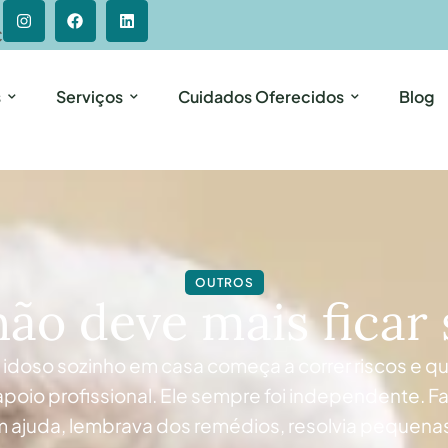
C
s
Serviços
Cuidados Oferecidos
Blog
OUTROS
ão deve mais ficar
doso sozinho em casa começa a correr riscos e qua
oio profissional. Ele sempre foi independente. Faz
ajuda, lembrava dos remédios, resolvia pequenas