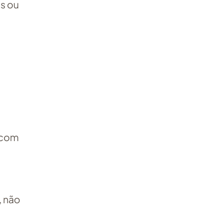
s ou
 com
, não