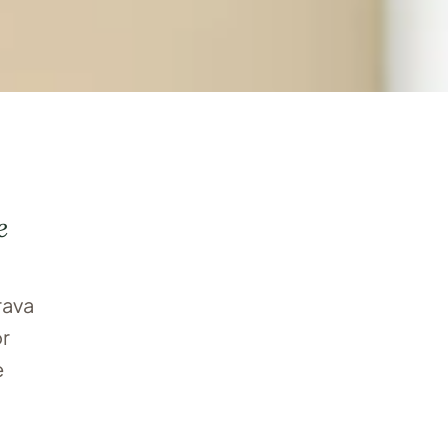
umou com essa …
e
rava
or
e