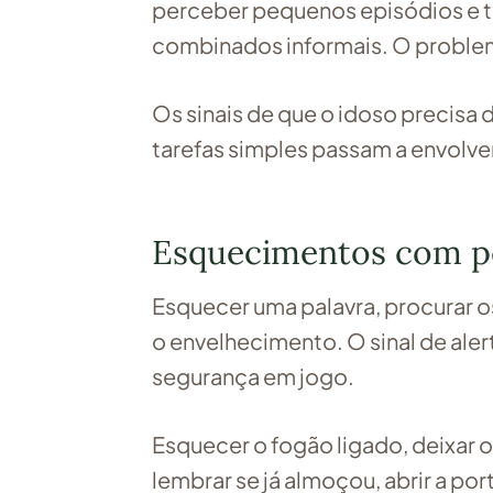
perceber pequenos episódios e t
combinados informais. O problem
Os sinais de que o idoso precis
tarefas simples passam a envolver
Esquecimentos com pe
Esquecer uma palavra, procurar o
o envelhecimento. O sinal de al
segurança em jogo.
Esquecer o fogão ligado, deixar 
lembrar se já almoçou, abrir a po