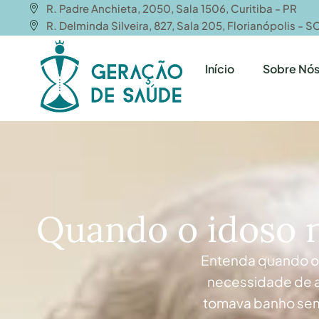
R. Padre Anchieta, 2050, Sala 1506, Curitiba - PR
R. Delminda Silveira, 827, Sala 205, Florianópolis - S
Início
Sobre Nó
Quando o idoso n
Entenda quando o i
necessidade de ap
tomava banho sem 