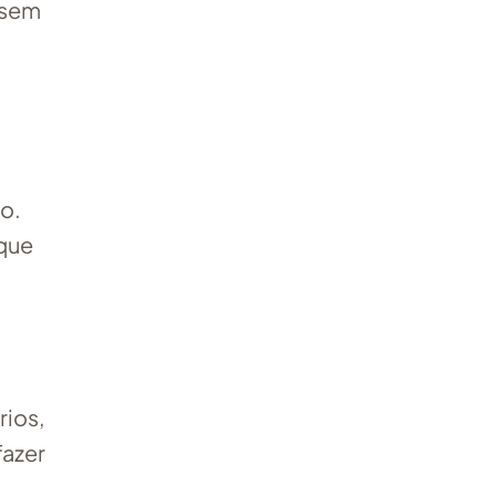
 sem
so.
 que
rios,
fazer