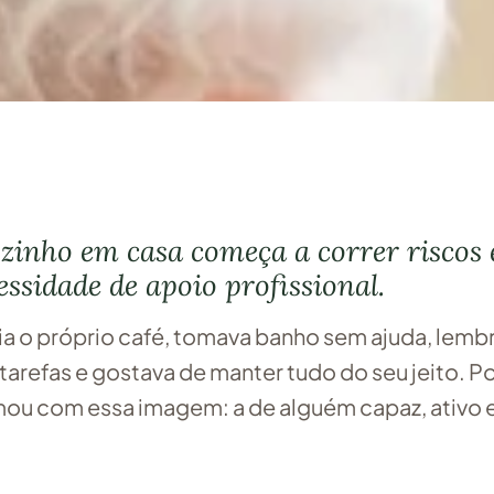
 do seu jeito. Por muito tempo, a família se acost
zinho em casa começa a correr riscos 
essidade de apoio profissional.
ia o próprio café, tomava banho sem ajuda, lemb
arefas e gostava de manter tudo do seu jeito. P
mou com essa imagem: a de alguém capaz, ativo 