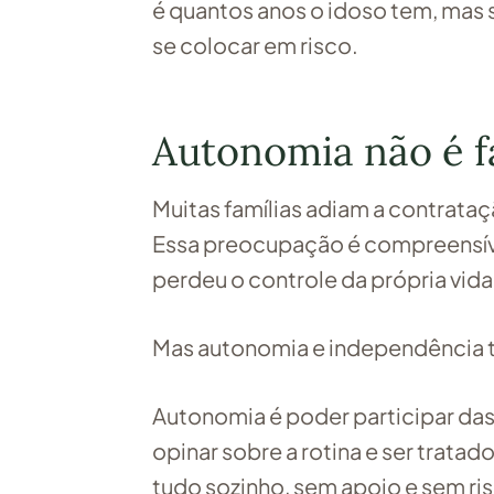
é quantos anos o idoso tem, mas s
se colocar em risco.
Autonomia não é f
Muitas famílias adiam a contrataç
Essa preocupação é compreensível
perdeu o controle da própria vida
Mas autonomia e independência t
Autonomia é poder participar das 
opinar sobre a rotina e ser trata
tudo sozinho, sem apoio e sem ris