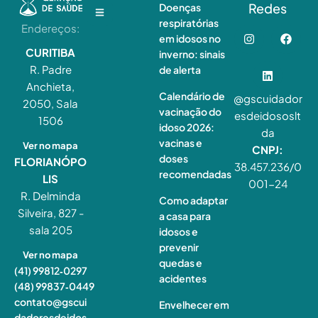
Redes
Doenças
respiratórias
Endereços:
em idosos no
CURITIBA
inverno: sinais
R. Padre
de alerta
Anchieta,
Calendário de
@gscuidador
2050, Sala
vacinação do
esdeidososlt
1506
idoso 2026:
da
vacinas e
Ver no mapa
CNPJ:
doses
FLORIANÓPO
38.457.236/0
recomendadas
LIS
001-24
R. Delminda
Como adaptar
Silveira, 827 -
a casa para
sala 205
idosos e
prevenir
Ver no mapa
quedas e
(41) 99812‑0297
acidentes
(48) 99837‑0449
contato@gscui
Envelhecer em
dadoresdeidos