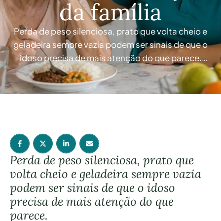
da família
Perda de peso silenciosa, prato que volta cheio e
geladeira sempre vazia podem ser sinais de que o
idoso precisa de mais atenção do que parece.
Nem sempre a perda de peso em idosos vem
acompanhada de uma razão óbvia. Não há dieta
nova, nenhuma doença recém-diagnosticada,
nenhuma queixa clara. As roupas começam a ficar
…
Perda de peso silenciosa, prato que
volta cheio e geladeira sempre vazia
podem ser sinais de que o idoso
precisa de mais atenção do que
parece.