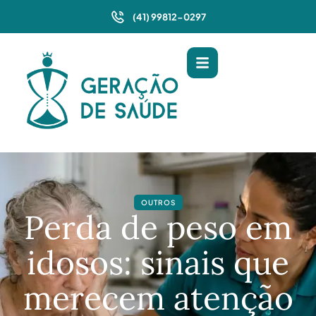
(41) 99812-0297
OUTROS
Perda de peso em
idosos: sinais que
merecem atenção