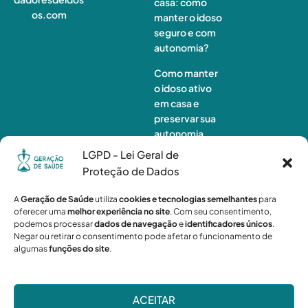
casa: como
os.com
manter o idoso
seguro e com
autonomia?
Como manter
o idoso ativo
em casa e
preservar sua
autonomia
LGPD - Lei Geral de
Monitorament
Proteção de Dados
o de idosos à
distância:
A
Geração de Saúde
utiliza
cookies e tecnologias semelhantes
para
quando a
oferecer uma
melhor experiência no site
. Com seu consentimento,
tecnologia não
podemos processar
dados de navegação
e
identificadores únicos
.
é suficiente?
Negar ou retirar o consentimento pode afetar o funcionamento de
algumas
funções do site
.
ACEITAR
Geração de Saúde
© 2026