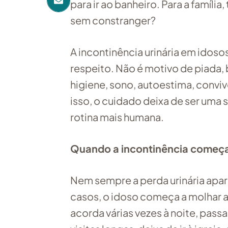
para ir ao banheiro. Para a famíl
sem constranger?
A incontinência urinária em idoso
respeito. Não é motivo de piada,
higiene, sono, autoestima, convi
isso, o cuidado deixa de ser uma
rotina mais humana.
Quando a incontinência começa 
Nem sempre a perda urinária apar
casos, o idoso começa a molhar a
acorda várias vezes à noite, passa