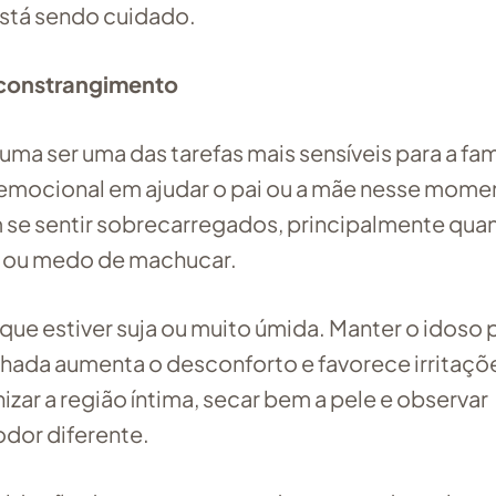
stá sendo cuidado.
 constrangimento
ma ser uma das tarefas mais sensíveis para a famí
 emocional em ajudar o pai ou a mãe nesse mome
e sentir sobrecarregados, principalmente qua
as ou medo de machucar.
que estiver suja ou muito úmida. Manter o idoso 
hada aumenta o desconforto e favorece irritaçõ
izar a região íntima, secar bem a pele e observar
odor diferente.