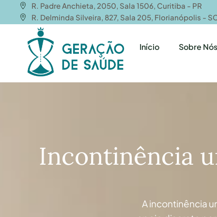
R. Padre Anchieta, 2050, Sala 1506, Curitiba - PR
R. Delminda Silveira, 827, Sala 205, Florianópolis - S
Início
Sobre Nó
Incontinência ur
A incontinência u