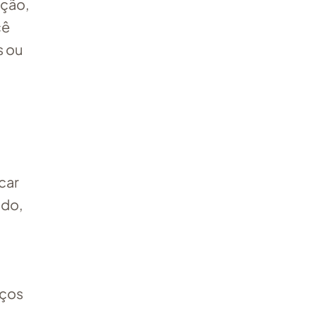
ação,
cê
s ou
car
ado,
nços