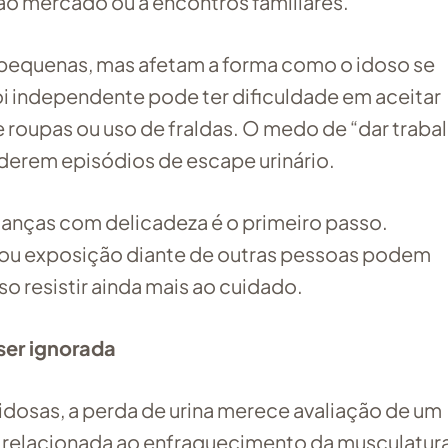
a, ao mercado ou a encontros familiares.
equenas, mas afetam a forma como o idoso se
i independente pode ter dificuldade em aceitar
de roupas ou uso de fraldas. O medo de “dar traba
erem episódios de escape urinário.
udanças com delicadeza é o primeiro passo.
 ou exposição diante de outras pessoas podem
so resistir ainda mais ao cuidado.
ser ignorada
osas, a perda de urina merece avaliação de um
r relacionada ao enfraquecimento da musculatur