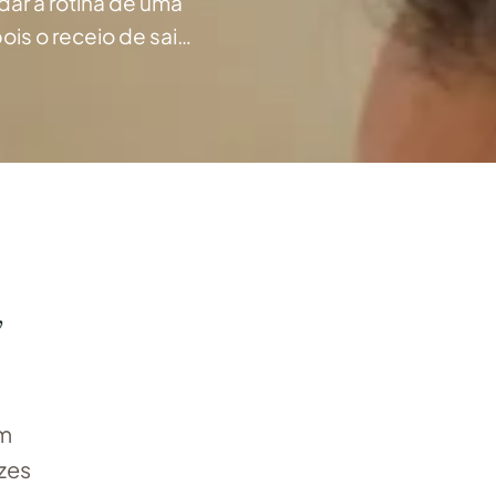
dar a rotina de uma
is o receio de sair
…
,
om
ezes