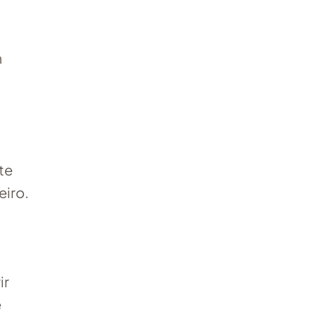
m
te
eiro.
ir
e