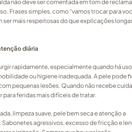
fralda não deve ser comentada em tom de reclam
o. Frases simples, como “vamos trocar para vo
m ser mais respeitosas do que explicações longa
tenção diária
rgir rapidamente, especialmente quando há uso
mobilidade ou higiene inadequada. A pele pode fi
 com pequenas lesões. Quando não recebe cuid
 para feridas mais difíceis de tratar.
ada, limpeza suave, pele bem seca e atenção a
. Sabonetes agressivos, excesso de fricção e le
ar a irritação. Sempre que houver lesão