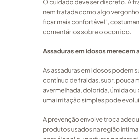
O cuidado deve ser discreto. A 
nem tratada como algo vergonhos
ficar mais confortável”, costuma
comentários sobre o ocorrido.
Assaduras em idosos merecem a
As assaduras em idosos podem su
contínuo de fraldas, suor, pouca 
avermelhada, dolorida, úmida ou
uma irritação simples pode evoluir
A prevenção envolve troca adequ
produtos usados na região íntima
com álcool ou perfume podem pior