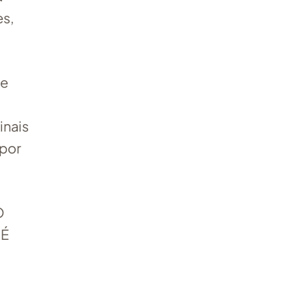
es,
de
inais
 por
O
 É