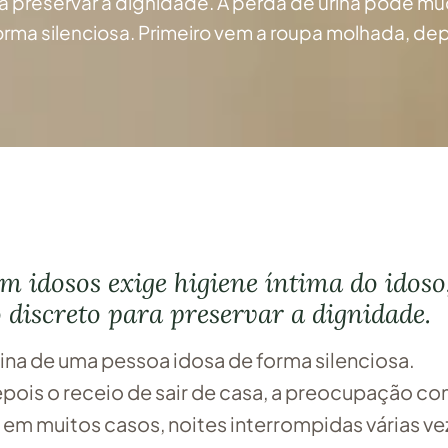
a preservar a dignidade. A perda de urina pode mu
rma silenciosa. Primeiro vem a roupa molhada, depo
de casa, a preocupação com odor, a vergonha de 
m idosos exige higiene íntima do idoso
 discreto para preservar a dignidade.
tina de uma pessoa idosa de forma silenciosa.
pois o receio de sair de casa, a preocupação c
, em muitos casos, noites interrompidas várias v