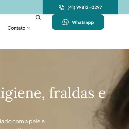
(41) 99812-0297
Whatsapp
Contato
igiene, fraldas e
e
idado com a pele e