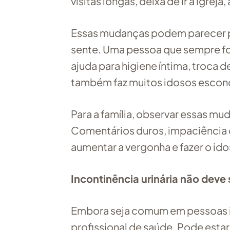
visitas longas, deixa de ir à igrej
Essas mudanças podem parecer p
sente. Uma pessoa que sempre fo
ajuda para higiene íntima, troca 
também faz muitos idosos escond
Para a família, observar essas m
Comentários duros, impaciência
aumentar a vergonha e fazer o ido
Incontinência urinária não deve 
Embora seja comum em pessoas id
profissional de saúde. Pode esta