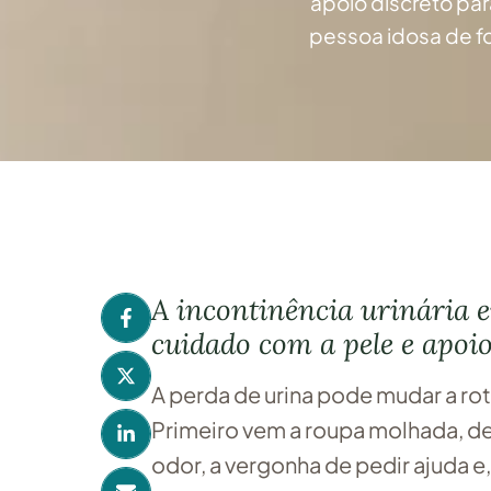
apoio discreto par
pessoa idosa de fo
A incontinência urinária e
cuidado com a pele e apoio
A perda de urina pode mudar a ro
Primeiro vem a roupa molhada, de
odor, a vergonha de pedir ajuda e