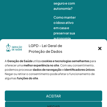
seguro e com
autonomia?
Como manter
o idoso ativo
em casa e
preservar sua
autonomia
LGPD - Lei Geral de
Monitorament
Proteção de Dados
o de idosos à
distância:
A
Geração de Saúde
utiliza
cookies e tecnologias semelhantes
para
quando a
oferecer uma
melhor experiência no site
. Com seu consentimento,
tecnologia não
podemos processar
dados de navegação
e
identificadores únicos
.
é suficiente?
Negar ou retirar o consentimento pode afetar o funcionamento de
algumas
funções do site
.
ACEITAR
Geração de Saúde
© 2026
NEGAR