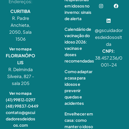
Endereços:
em idosos no
CURITIBA
inverno: sinais
R. Padre
de alerta
Anchieta,
Calendário de
@gscuidador
2050, Sala
vacinação do
esdeidososlt
1506
idoso 2026:
da
vacinas e
Ver no mapa
CNPJ:
doses
FLORIANÓPO
38.457.236/0
recomendadas
LIS
001-24
R. Delminda
Como adaptar
Silveira, 827 -
a casa para
sala 205
idosos e
prevenir
Ver no mapa
quedas e
(41) 99812‑0297
acidentes
(48) 99837‑0449
contato@gscui
Envelhecer em
dadoresdeidos
casa: como
os.com
manter o idoso