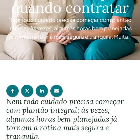
quando contratar
Nem todo cuidado precisa começar com plantão
integral; às vezes, algumas horas bem planejadas
já tornam a rotina mais segura e tranquila. Muitas
famílias adiam a contratação de um cuidador
porque imaginam que esse apoio só faz sentido
quando o idoso já depende de ajuda para quase
tudo. Como se fosse necessário esperar uma
queda, …
Nem todo cuidado precisa começar
com plantão integral; às vezes,
algumas horas bem planejadas já
tornam a rotina mais segura e
tranquila.