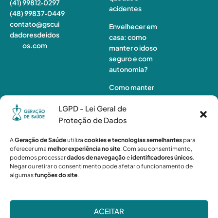
(41) 99812‑0297
acidentes
(48) 99837‑0449
contato@gscui
Envelhecer em
dadoresdeidos
casa: como
os.com
manter o idoso
seguro e com
autonomia?
Como manter
o idoso ativo
LGPD - Lei Geral de
em casa e
preservar sua
Proteção de Dados
autonomia
A
Geração de Saúde
utiliza
cookies e tecnologias semelhantes
para
Monitorament
oferecer uma
melhor experiência no site
. Com seu consentimento,
podemos processar
dados de navegação
e
identificadores únicos
.
o de idosos à
Negar ou retirar o consentimento pode afetar o funcionamento de
distância:
algumas
funções do site
.
quando a
tecnologia não
é suficiente?
ACEITAR