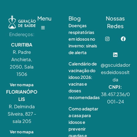
Menu
Blog
Nossas
Redes
Doenças
respiratórias
Endereços:
em idosos no
CURITIBA
inverno: sinais
R. Padre
de alerta
Anchieta,
Calendário de
@gscuidador
2050, Sala
vacinação do
esdeidososlt
1506
idoso 2026:
da
vacinas e
Ver no mapa
CNPJ:
doses
FLORIANÓPO
38.457.236/0
recomendadas
LIS
001-24
R. Delminda
Como adaptar
Silveira, 827 -
a casa para
sala 205
idosos e
prevenir
Ver no mapa
quedas e