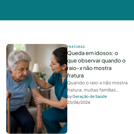
FRATURAS
Queda em idosos: o
que observar quando o
raio-x não mostra
fratura
Quando o raio-x não mostra
fratura, muitas famílias
respiram aliviadas e
by 
Geração de Saúde
25/06/2026
encerram o assunto. Mas
uma queda em …