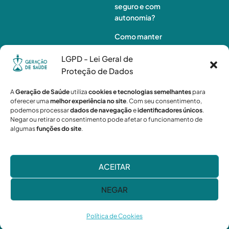
seguro e com
autonomia?
Como manter
o idoso ativo
LGPD - Lei Geral de
em casa e
preservar sua
Proteção de Dados
autonomia
A
Geração de Saúde
utiliza
cookies e tecnologias semelhantes
para
Monitorament
oferecer uma
melhor experiência no site
. Com seu consentimento,
podemos processar
dados de navegação
e
identificadores únicos
.
o de idosos à
Negar ou retirar o consentimento pode afetar o funcionamento de
distância:
algumas
funções do site
.
quando a
tecnologia não
é suficiente?
ACEITAR
NEGAR
Geração de Saúde
© 2026
Política de Cookies