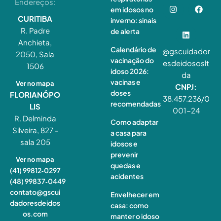
Endereços:
em idosos no
CURITIBA
inverno: sinais
R. Padre
de alerta
Anchieta,
Calendário de
@gscuidador
2050, Sala
vacinação do
esdeidososlt
1506
idoso 2026:
da
vacinas e
Ver no mapa
CNPJ:
doses
FLORIANÓPO
38.457.236/0
recomendadas
LIS
001-24
R. Delminda
Como adaptar
Silveira, 827 -
a casa para
sala 205
idosos e
prevenir
Ver no mapa
quedas e
(41) 99812‑0297
acidentes
(48) 99837‑0449
contato@gscui
Envelhecer em
dadoresdeidos
casa: como
os.com
manter o idoso