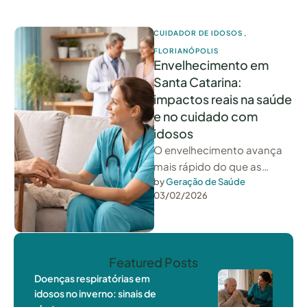
CUIDADOR DE IDOSOS
,
FLORIANÓPOLIS
Envelhecimento em
Santa Catarina:
impactos reais na saúde
e no cuidado com
idosos
O envelhecimento avança
mais rápido do que as
estruturas criadas para lidar
by 
Geração de Saúde
03/02/2026
com ele. Em Santa Catarina,
essa …
Featured Posts
Doenças respiratórias em
idosos no inverno: sinais de