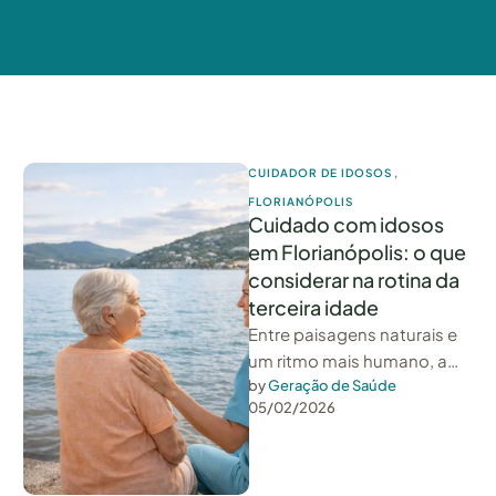
CUIDADOR DE IDOSOS
,
FLORIANÓPOLIS
Cuidado com idosos
em Florianópolis: o que
considerar na rotina da
terceira idade
Entre paisagens naturais e
um ritmo mais humano, a
cidade se tornou um
by 
Geração de Saúde
05/02/2026
destino desejado na
aposentadoria — …