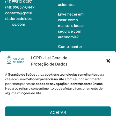
(41) 99812‑0297
acidentes
(48) 99837‑0449
contato@gscui
Envelhecer em
dadoresdeidos
casa: como
os.com
manter o idoso
seguro e com
autonomia?
Como manter
o idoso ativo
LGPD - Lei Geral de
em casa e
preservar sua
Proteção de Dados
autonomia
A
Geração de Saúde
utiliza
cookies e tecnologias semelhantes
para
Monitorament
oferecer uma
melhor experiência no site
. Com seu consentimento,
podemos processar
dados de navegação
e
identificadores únicos
.
o de idosos à
Negar ou retirar o consentimento pode afetar o funcionamento de
distância:
algumas
funções do site
.
quando a
tecnologia não
é suficiente?
ACEITAR