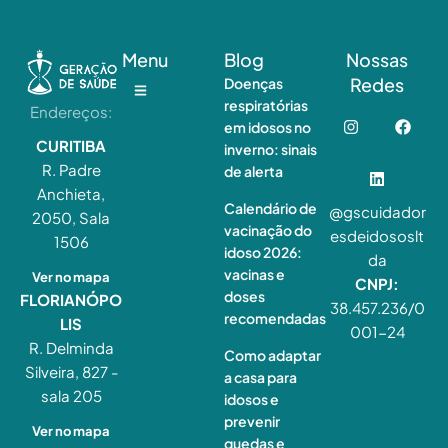
Menu
Blog
Nossas
Redes
Doenças
respiratórias
Endereços:
em idosos no
CURITIBA
inverno: sinais
R. Padre
de alerta
Anchieta,
Calendário de
@gscuidador
2050, Sala
vacinação do
esdeidososlt
1506
idoso 2026:
da
vacinas e
Ver no mapa
CNPJ:
doses
FLORIANÓPO
38.457.236/0
recomendadas
LIS
001-24
R. Delminda
Como adaptar
Silveira, 827 -
a casa para
sala 205
idosos e
prevenir
Ver no mapa
quedas e