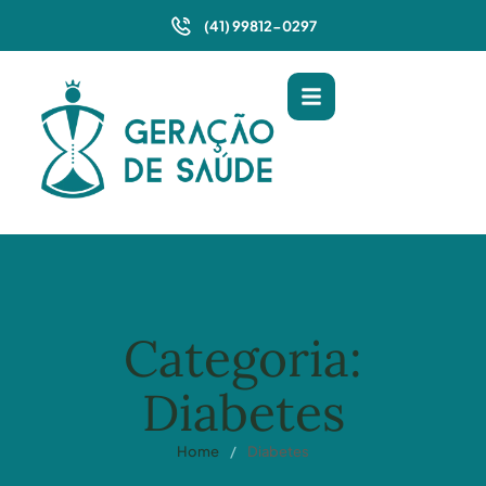
(41) 99812-0297
Categoria:
Diabetes
Home
/
Diabetes