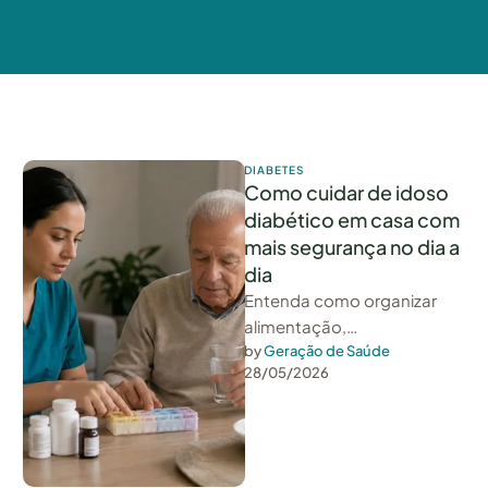
DIABETES
Como cuidar de idoso
diabético em casa com
mais segurança no dia a
dia
Entenda como organizar
alimentação,
medicamentos, hidratação
by 
Geração de Saúde
28/05/2026
e sinais de alerta no cuidado
diário com o idoso
diabético em …